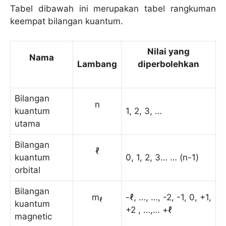
Tabel dibawah ini merupakan tabel rangkuman
keempat bilangan kuantum.
Nilai yang
Nama
Lambang
diperbolehkan
Bilangan
n
kuantum
1, 2, 3, …
utama
Bilangan
ℓ
kuantum
0, 1, 2, 3… … (n-1)
orbital
Bilangan
m
-ℓ, …, …, -2, -1, 0, +1,
ℓ
kuantum
+2 , …,… +ℓ
magnetic