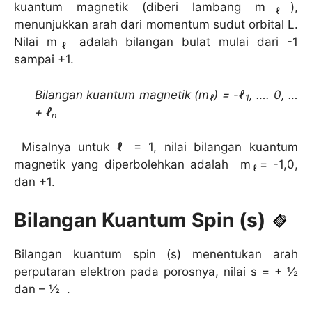
kuantum magnetik (diberi lambang m
),
ℓ
menunjukkan arah dari momentum sudut orbital L.
Nilai m
adalah bilangan bulat mulai dari -1
ℓ
sampai +1.
Bilangan kuantum magnetik (m
) = -ℓ
, …. 0, …
ℓ
1
+ ℓ
n
Misalnya untuk ℓ = 1, nilai bilangan kuantum
magnetik yang diperbolehkan adalah m
= -1,0,
ℓ
dan +1.
Bilangan Kuantum Spin (s)
Bilangan kuantum spin (s) menentukan arah
perputaran elektron pada porosnya, nilai s = + ½
dan – ½ .