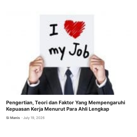
b
A
a
o
p
m
o
p
k
Pengertian, Teori dan Faktor Yang Mempengaruhi
Kepuasan Kerja Menurut Para Ahli Lengkap
Si Manis
July 19, 2026