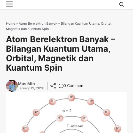
Menu
Skip
to
content
Home
»
Atom Berelektron Banyak – Bilangan Kuantum Utama, Orbital,
Magnetik dan Kuantum Spin
Atom Berelektron Banyak –
Bilangan Kuantum Utama,
Orbital, Magnetik dan
Kuantum Spin
Mas Min
0 Comment
January 13, 2026