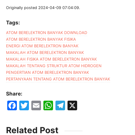
Originally posted 2024-04-09 07:04:09.
Tags:
ATOM BERELEKTRON BANYAK DOWNLOAD
ATOM BERELEKTRON BANYAK FISIKA
ENERGI ATOM BERELEKTRON BANYAK
MAKALAH ATOM BERELEKTRON BANYAK
MAKALAH FISIKA ATOM BERELEKTRON BANYAK
MAKALAH TENTANG STRUKTUR ATOM HIDROGEN
PENGERTIAN ATOM BERELEKTRON BANYAK
PERTANYAAN TENTANG ATOM BERELEKTRON BANYAK
Share:
F
T
E
W
T
X
a
w
m
h
el
c
itt
ai
at
e
Related Post
e
er
l
s
gr