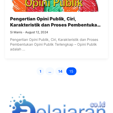
Pengertian Opini Publik, Ciri,
Karakteristik dan Proses Pembentukan
Opini Publik Terlengkap
Si Manis
August 12, 2024
Pengertian Opini Publik, Ciri, Karakteristik dan Proses
Pembentukan Opini Publik Terlengkap – Opini Publik
adalah ...
1
…
14
15
Page
Page
Page