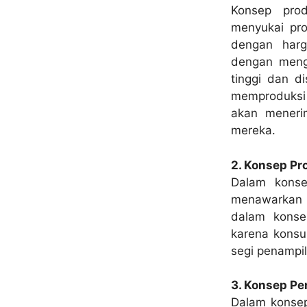
Konsep pro
menyukai pro
dengan harg
dengan meng
tinggi dan d
memproduksi
akan meneri
mereka.
2. Konsep Pr
Dalam konse
menawarkan m
dalam konse
karena konsu
segi penampila
3. Konsep Pe
Dalam konsep