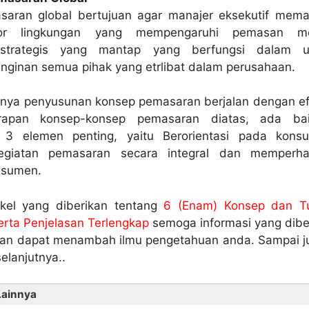
aran global bertujuan agar manajer eksekutif mem
or lingkungan yang mempengaruhi pemasan mel
strategis yang mantap yang berfungsi dalam u
nginan semua pihak yang etrlibat dalam perusahaan.
inya penyusunan konsep pemasaran berjalan dengan efe
rapan konsep-konsep pemasaran diatas, ada bai
3 elemen penting, yaitu Berorientasi pada kons
giatan pemasaran secara integral dan memperha
nsumen.
ikel yang diberikan tentang
6 (Enam) Konsep dan T
rta Penjelasan Terlengkap
semoga informasi yang dibe
an dapat menambah ilmu pengetahuan anda. Sampai 
elanjutnya..
Lainnya