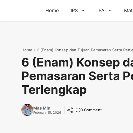
Skip
Home
IPS
IPA
Mat
to
content
Home
»
6 (Enam) Konsep dan Tujuan Pemasaran Serta Penje
6 (Enam) Konsep d
Pemasaran Serta P
Terlengkap
Mas Min
0 Comment
February 15, 2026