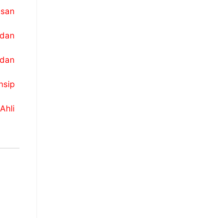
san
 dan
 dan
nsip
Ahli