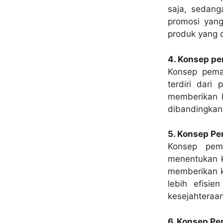
saja, sedang
promosi yang
produk yang 
4. Konsep p
Konsep pema
terdiri dari
memberikan k
dibandingkan
5. Konsep Pe
Konsep pema
menentukan k
memberikan 
lebih efisie
kesejahteraa
6. Konsep Pe