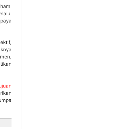
ahami
alui
paya
ktif,
knya
umen,
tikan
ujuan
rikan
jumpa