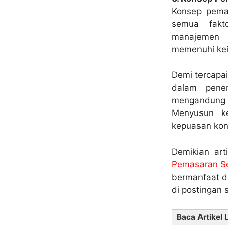
Konsep pemas
semua fakt
manajemen 
memenuhi kei
Demi tercapa
dalam pene
mengandung 
Menyusun ke
kepuasan ko
Demikian art
Pemasaran Se
bermanfaat d
di postingan s
Baca Artikel 