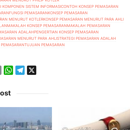
I KOMPONEN SISTEM INFORMASI
CONTOH KONSEP PEMASARAN
ARAN
FUNGSI PEMASARAN
KONSEP PEMASARAN
RAN MENURUT KOTLER
KONSEP PEMASARAN MENURUT PARA AHLI
LAN
MAKALAH KONSEP PEMASARAN
MAKALAH PEMASARAN
MASARAN ADALAH
PENGERTIAN KONSEP PEMASARAN
MASARAN MENURUT PARA AHLI
STRATEGI PEMASARAN ADALAH
 PEMASARAN
TUJUAN PEMASARAN
E
W
T
X
m
h
el
ai
at
e
ost
l
s
gr
A
a
p
m
p