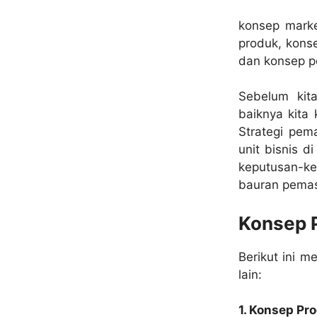
konsep marke
produk, kons
dan konsep p
Sebelum kit
baiknya kita 
Strategi pem
unit bisnis 
keputusan-k
bauran pemas
Konsep 
Berikut ini 
lain:
1. Konsep Pr