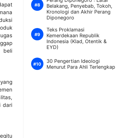
Perang Diponegoro : Latar
apat
Belakang, Penyebab, Tokoh,
Kronologi dan Akhir Perang
 mana
Diponegoro
duksi
roduk
Teks Proklamasi
tugas
Kemerdekaan Republik
Indonesia (Klad, Otentik &
nggap
EYD)
 beli
30 Pengertian Ideologi
Menurut Para Ahli Terlengkap
 yang
jemen
itas,
 dari
egitu