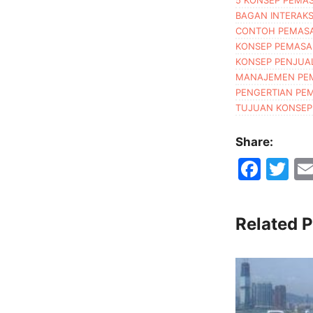
BAGAN INTERAKS
CONTOH PEMAS
KONSEP PEMASA
KONSEP PENJUA
MANAJEMEN PE
PENGERTIAN PE
TUJUAN KONSEP
Share:
F
T
a
w
c
itt
Related P
e
er
b
o
o