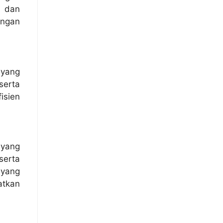
n dan
engan
 yang
serta
isien
 yang
serta
 yang
atkan