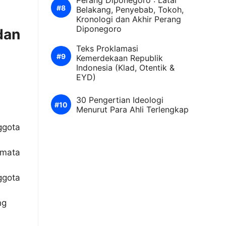
Perang Diponegoro : Latar
Belakang, Penyebab, Tokoh,
Kronologi dan Akhir Perang
Diponegoro
dan
Teks Proklamasi
Kemerdekaan Republik
Indonesia (Klad, Otentik &
EYD)
30 Pengertian Ideologi
Menurut Para Ahli Terlengkap
ggota
 mata
gota
ng