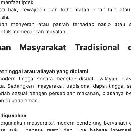
 manfaat iptek.
ti hak, kewajiban dan kehormatan pihak lain ata
sia.
ah menyerah atau pasrah terhadap nasib atau s
untuk memecahkan masalah.
aan Masyarakat Tradisional 
t tinggal atau wilayah yang didiami
odern tinggal secara menetap disuatu wilayah, bia
ta. Sedangkan masyarakat tradisional dapat tinggal s
ndah sesuai dengan persediaan makanan, biasanya b
an di pedalaman.
 digunakan
digunakan masyarakat modern cenderung bervariasi 
sa suku, bahasa resmi dan juga bahasa internasi