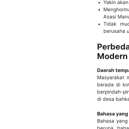
Yakin akan
Menghorma
Asasi Manu
Tidak mud
berusaha 
Perbed
Modern
Daerah tempa
Masyarakat m
berada di ko
berpindah-pi
di desa bahk
Bahasa yang
Bahasa yang 
berupa baha