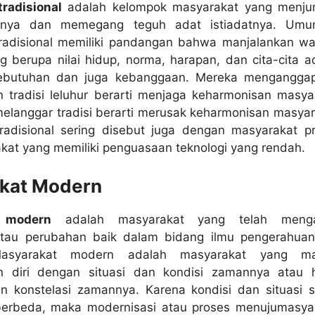
radisional
adalah kelompok masyarakat yang menju
hurnya dan memegang teguh adat istiadatnya. Um
radisional memiliki pandangan bahwa manjalankan wa
 berupa nilai hidup, norma, harapan, dan cita-cita a
kebutuhan dan juga kebanggaan. Mereka menganggap
 tradisi leluhur berarti menjaga keharmonisan masya
melanggar tradisi berarti merusak keharmonisan masyar
radisional sering disebut juga dengan masyarakat pri
kat yang memiliki penguasaan teknologi yang rendah.
kat Modern
 modern
adalah masyarakat yang telah menga
atau perubahan baik dalam bidang ilmu pengerahua
 Masyarakat modern adalah masyarakat yang m
n diri dengan situasi dan kondisi zamannya atau 
n konstelasi zamannya. Karena kondisi dan situasi s
erbeda, maka modernisasi atau proses menujumasya