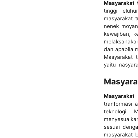
Masyarakat t
tinggi lelu
masyarakat t
nenek moyang
kewajiban, 
melaksanakan
dan apabila 
Masyarakat t
yaitu masyara
Masyara
Masyarakat
tranformasi 
teknologi.
menyesuaika
sesuai denga
masyarakat b