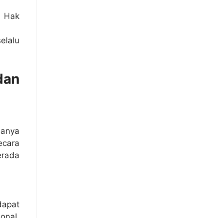
u Hak
elalu
dan
sanya
ecara
erada
dapat
onal.