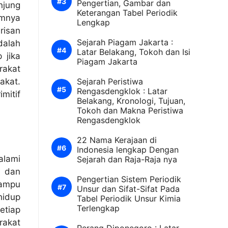
Pengertian, Gambar dan
njung
Keterangan Tabel Periodik
umnya
Lengkap
risan
Sejarah Piagam Jakarta :
dalah
Latar Belakang, Tokoh dan Isi
 jika
Piagam Jakarta
rakat
akat.
Sejarah Peristiwa
Rengasdengklok : Latar
mitif
Belakang, Kronologi, Tujuan,
Tokoh dan Makna Peristiwa
Rengasdengklok
22 Nama Kerajaan di
Indonesia lengkap Dengan
lami
Sejarah dan Raja-Raja nya
n dan
Pengertian Sistem Periodik
ampu
Unsur dan Sifat-Sifat Pada
hidup
Tabel Periodik Unsur Kimia
Terlengkap
etiap
rakat