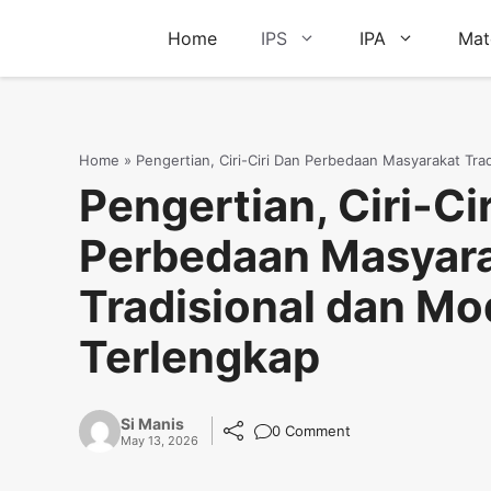
Skip
Home
IPS
IPA
Mat
to
content
Home
»
Pengertian, Ciri-Ciri Dan Perbedaan Masyarakat Tr
Pengertian, Ciri-Ci
Perbedaan Masyar
Tradisional dan Mo
Terlengkap
Si Manis
0 Comment
May 13, 2026