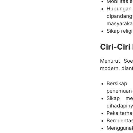
Mobilitas s
Hubungan 
dipandang 
masyaraka
Sikap reli
Ciri-Cir
Menurut Soer
modern, dian
Bersikap
penemuan
Sikap me
dihadapin
Peka terha
Berorienta
Menggunak