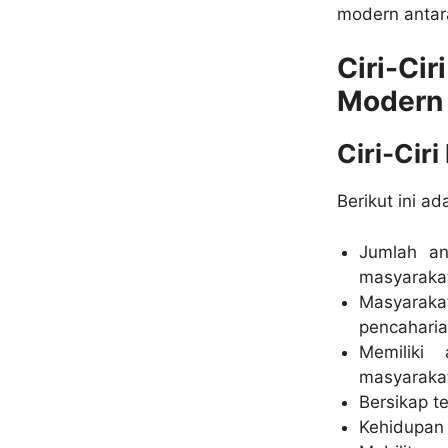
modern antar
Ciri-C
Modern
Ciri-Cir
Berikut ini ad
Jumlah an
masyaraka
Masyaraka
pencaharia
Memiliki
masyaraka
Bersikap t
Kehidupan 