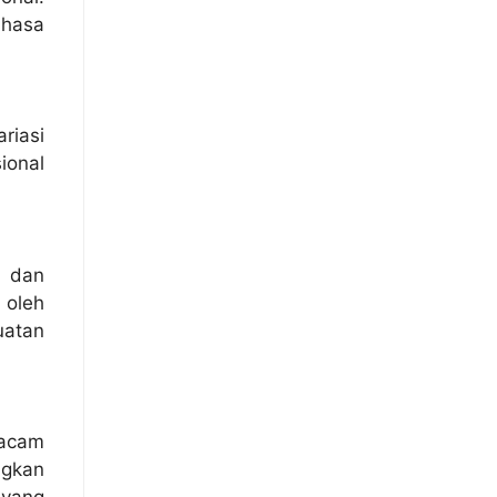
ahasa
riasi
ional
h dan
 oleh
uatan
macam
ngkan