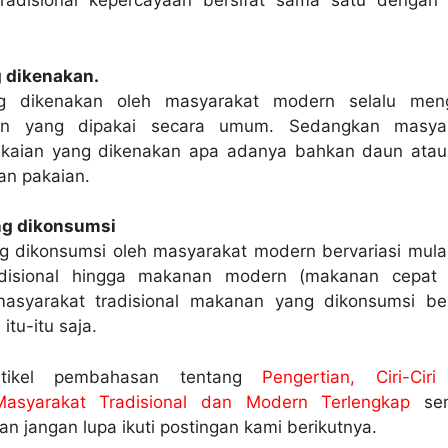
radisional kepercayaan bersifat sama satu dengan
 dikenakan.
g dikenakan oleh masyarakat modern selalu meng
an yang dipakai secara umum. Sedangkan masyar
pakaian yang dikenakan apa adanya bahkan daun atau 
an pakaian.
g dikonsumsi
 dikonsumsi oleh masyarakat modern bervariasi mulai
disional hingga makanan modern (makanan cepat s
syarakat tradisional makanan yang dikonsumsi ber
itu-itu saja.
rtikel pembahasan tentang
Pengertian, Ciri-Cir
asyarakat Tradisional dan Modern Terlengkap
se
n jangan lupa ikuti postingan kami berikutnya.