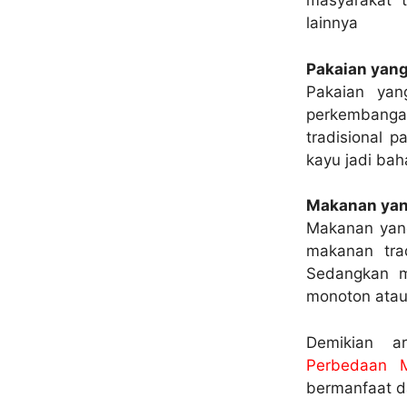
masyarakat t
lainnya
Pakaian yang
Pakaian yan
perkembang
tradisional 
kayu jadi bah
Makanan yan
Makanan yang
makanan tra
Sedangkan ma
monoton atau 
Demikian a
Perbedaan M
bermanfaat da