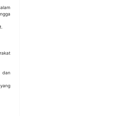
 alam
ingga
t.
rakat
 dan
yang