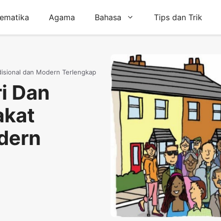
ematika
Agama
Bahasa
Tips dan Trik
adisional dan Modern Terlengkap
ri Dan
akat
dern