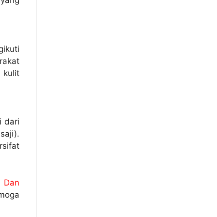
 yang
ikuti
akat
kulit
 dari
aji).
sifat
i Dan
moga