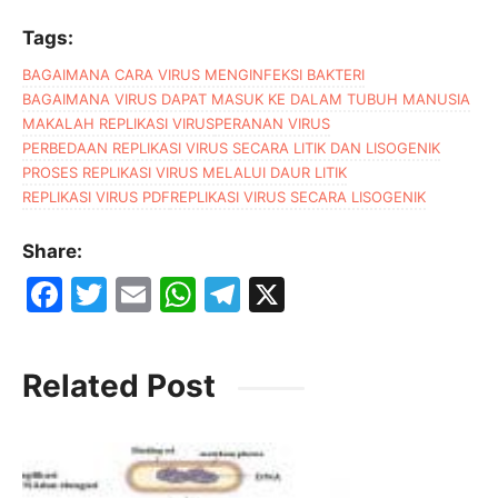
Tags:
BAGAIMANA CARA VIRUS MENGINFEKSI BAKTERI
BAGAIMANA VIRUS DAPAT MASUK KE DALAM TUBUH MANUSIA
MAKALAH REPLIKASI VIRUS
PERANAN VIRUS
PERBEDAAN REPLIKASI VIRUS SECARA LITIK DAN LISOGENIK
PROSES REPLIKASI VIRUS MELALUI DAUR LITIK
REPLIKASI VIRUS PDF
REPLIKASI VIRUS SECARA LISOGENIK
Share:
F
T
E
W
T
X
a
w
m
h
el
c
itt
ai
at
e
Related Post
e
er
l
s
gr
b
A
a
o
p
m