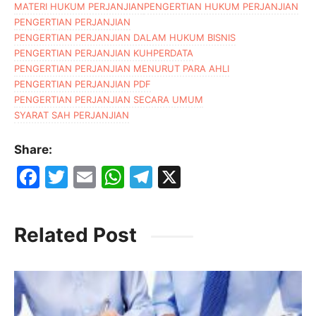
MATERI HUKUM PERJANJIAN
PENGERTIAN HUKUM PERJANJIAN
PENGERTIAN PERJANJIAN
PENGERTIAN PERJANJIAN DALAM HUKUM BISNIS
PENGERTIAN PERJANJIAN KUHPERDATA
PENGERTIAN PERJANJIAN MENURUT PARA AHLI
PENGERTIAN PERJANJIAN PDF
PENGERTIAN PERJANJIAN SECARA UMUM
SYARAT SAH PERJANJIAN
Share:
F
T
E
W
T
X
a
w
m
h
el
c
itt
ai
at
e
Related Post
e
er
l
s
gr
b
A
a
o
p
m
o
p