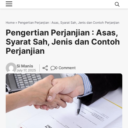
Menu
Skip
to
content
Home
»
Pengertian Perjanjian : Asas, Syarat Sah, Jenis dan Contoh Perjanjian
Pengertian Perjanjian : Asas,
Syarat Sah, Jenis dan Contoh
Perjanjian
Si Manis
0 Comment
July 17, 2025