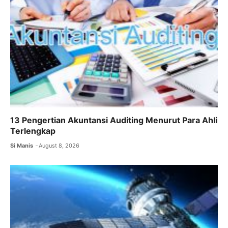
k
13 Pengertian Akuntansi Auditing Menurut Para Ahli
Terlengkap
Si Manis
August 8, 2026