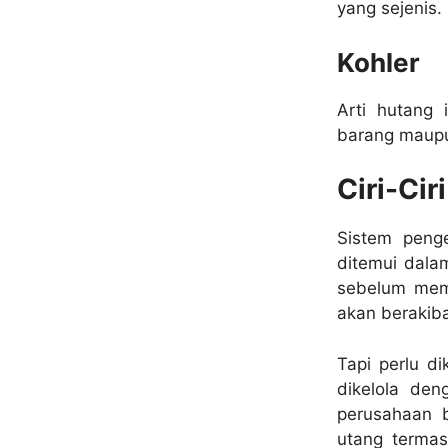
yang sejenis.
Kohler
Arti hutang 
barang maupu
Ciri-Cir
Sistem peng
ditemui dala
sebelum memu
akan berakib
Tapi perlu di
dikelola de
perusahaan 
utang termas