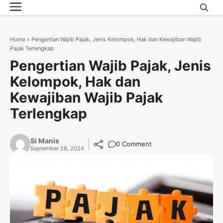
Menu
Skip
to
content
Home
»
Pengertian Wajib Pajak, Jenis Kelompok, Hak dan Kewajiban Wajib
Pajak Terlengkap
Pengertian Wajib Pajak, Jenis
Kelompok, Hak dan
Kewajiban Wajib Pajak
Terlengkap
Si Manis
0 Comment
September 28, 2024