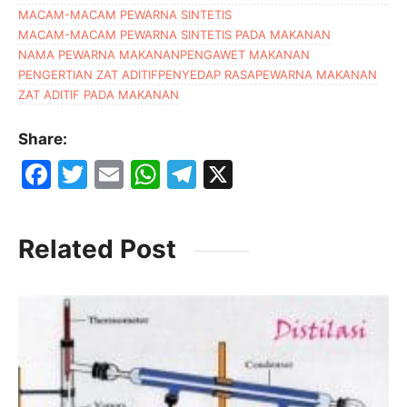
MACAM-MACAM PEWARNA SINTETIS
MACAM-MACAM PEWARNA SINTETIS PADA MAKANAN
NAMA PEWARNA MAKANAN
PENGAWET MAKANAN
PENGERTIAN ZAT ADITIF
PENYEDAP RASA
PEWARNA MAKANAN
ZAT ADITIF PADA MAKANAN
Share:
F
T
E
W
T
X
a
w
m
h
el
c
itt
ai
at
e
Related Post
e
er
l
s
gr
b
A
a
o
p
m
o
p
k