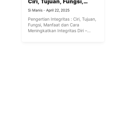
Ciri, Tujuan, Fungsi,
Manfaat dan Cara
Si Manis
April 22, 2025
Meningkatkan Integritas
Pengertian Integritas : Ciri, Tujuan,
Diri Lengkap
Fungsi, Manfaat dan Cara
Meningkatkan Integritas Diri –
Kalian mungkin ...