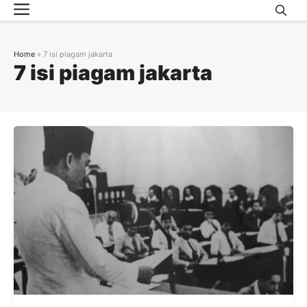
Menu
Skip
to
content
Home
»
7 isi piagam jakarta
7 isi piagam jakarta