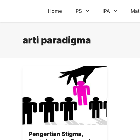
Skip
Home
IPS
IPA
Mat
to
content
arti paradigma
Pengertian Stigma,