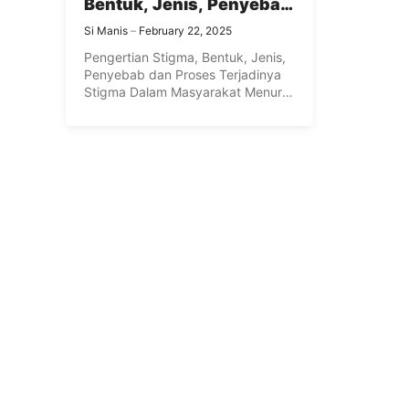
Bentuk, Jenis, Penyebab
dan Proses Terjadinya
Si Manis
February 22, 2025
Stigma Menurut Para
Pengertian Stigma, Bentuk, Jenis,
Ahli Lengkap
Penyebab dan Proses Terjadinya
Stigma Dalam Masyarakat Menurut
Para Ahli Lengkap ...