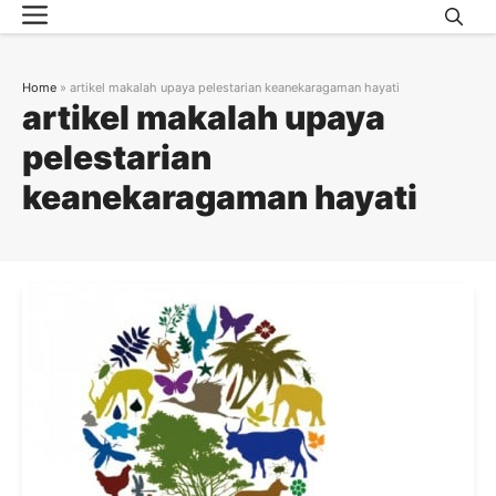
Menu
Skip
to
content
Home
»
artikel makalah upaya pelestarian keanekaragaman hayati
artikel makalah upaya
pelestarian
keanekaragaman hayati