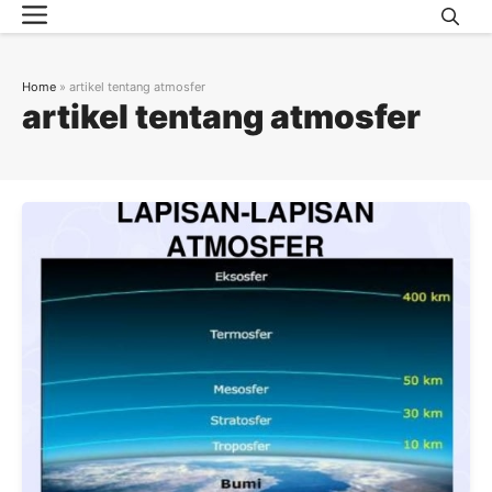
Menu
Skip
to
content
Home
»
artikel tentang atmosfer
artikel tentang atmosfer