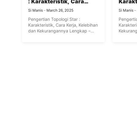
: Karakteristik, Cara
Karakt
Kerja, Kelebihan dan
dan K
Si Manis
March 26, 2025
Si Manis
Kekurangannya Lengkap
Topolo
Pengertian Topologi Star :
Pengertia
Karakteristik, Cara Kerja, Kelebihan
Karakteri
dan Kekurangannya Lengkap –
Kekurang
Topologi jaringan adalah ...
– Topolog