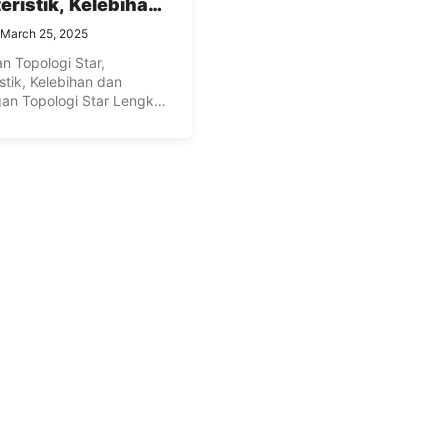
eristik, Kelebihan
ekurangan
March 25, 2025
gi Star Lengkap
n Topologi Star,
stik, Kelebihan dan
an Topologi Star Lengkap
i Star atau Topologi ...