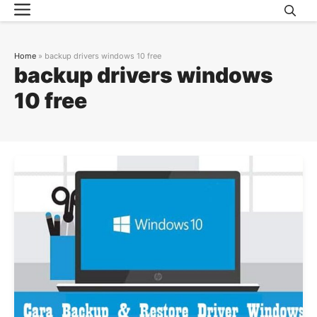
Menu
Skip
to
content
Home
»
backup drivers windows 10 free
backup drivers windows
10 free