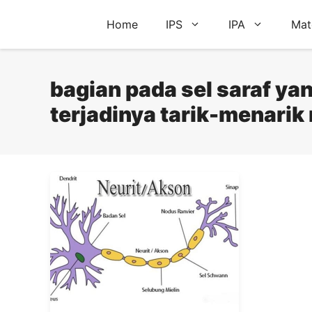
Skip
Home
IPS
IPA
Mat
to
content
bagian pada sel saraf ya
terjadinya tarik-menarik 