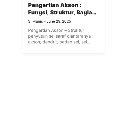
Pengertian Akson :
Fungsi, Struktur, Bagian
dan Cara Kerja Akson
Si Manis
June 29, 2025
Pada Sel Saraf
Pengertian Akson – Struktur
penyusun sel saraf diantaranya
akson, dendrit, badan sel, sel
schwann dan ...