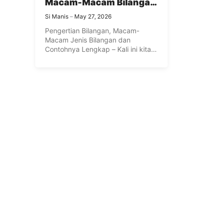
Macam-Macam Bilangan
dan Contohnya Lengkap
Si Manis
May 27, 2026
Pengertian Bilangan, Macam-
Macam Jenis Bilangan dan
Contohnya Lengkap – Kali ini kita
akan membahas tentang ...