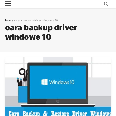
Menu
Skip
to
content
Home
»
cara backup driver windows 10
cara backup driver
windows 10