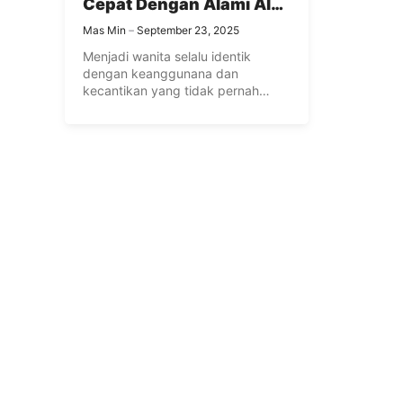
Cepat Dengan Alami Ala
Cewe Jepang
Mas Min
September 23, 2025
Menjadi wanita selalu identik
dengan keanggunana dan
kecantikan yang tidak pernah
lepas dibicarakan setiap wanita. ...