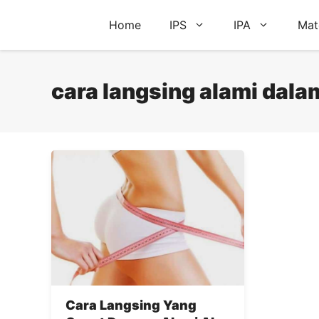
Skip
Home
IPS
IPA
Mat
to
content
cara langsing alami dala
Cara Langsing Yang