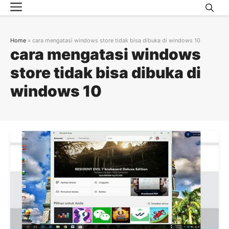
Menu
Skip
to
content
Home
»
cara mengatasi windows store tidak bisa dibuka di windows 10
cara mengatasi windows
store tidak bisa dibuka di
windows 10