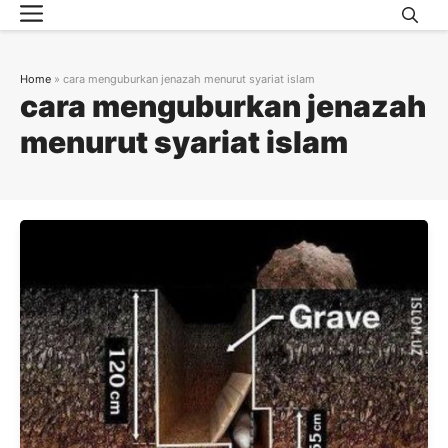
Menu
Skip
to
content
Home
»
cara menguburkan jenazah menurut syariat islam
cara menguburkan jenazah
menurut syariat islam