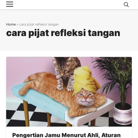
Menu
Skip
to
content
Home
»
cara pijat refleksi tangan
cara pijat refleksi tangan
Pengertian Jamu Menurut Ahli, Aturan