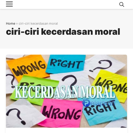
Menu
Skip
to
content
Home
»
ciri-ciri kecerdasan moral
ciri-ciri kecerdasan moral