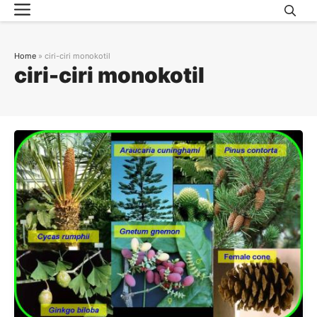
Menu
Skip
to
content
Home
»
ciri-ciri monokotil
ciri-ciri monokotil