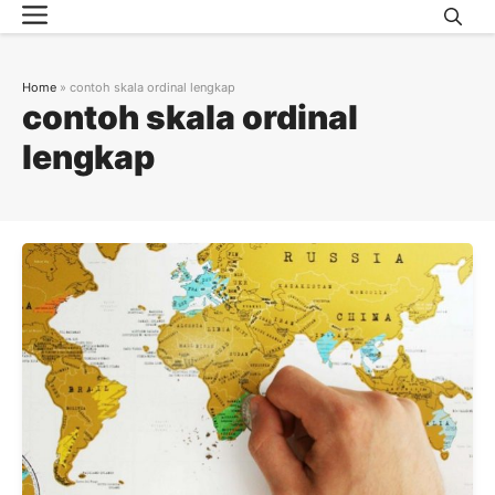
Menu
Skip
to
content
Home
»
contoh skala ordinal lengkap
contoh skala ordinal
lengkap