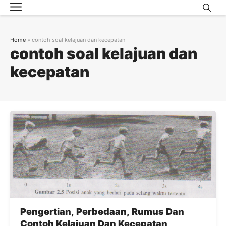
Menu
Skip
to
content
Home
»
contoh soal kelajuan dan kecepatan
contoh soal kelajuan dan
kecepatan
Pengertian, Perbedaan, Rumus Dan
Contoh Kelajuan Dan Kecepatan