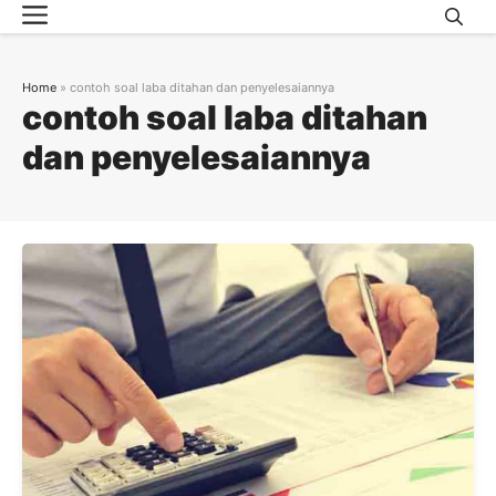
Menu
Skip
to
content
Home
»
contoh soal laba ditahan dan penyelesaiannya
contoh soal laba ditahan
dan penyelesaiannya