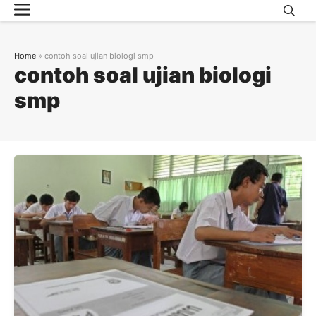
Menu
Skip
to
content
Home
»
contoh soal ujian biologi smp
contoh soal ujian biologi
smp