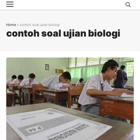
Menu
Skip
to
content
Home
»
contoh soal ujian biologi
contoh soal ujian biologi