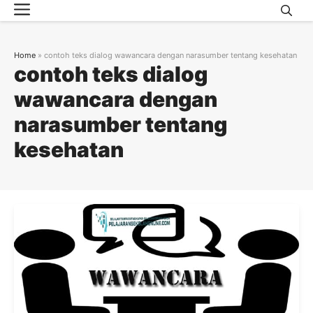
Menu
Skip
to
content
Home
»
contoh teks dialog wawancara dengan narasumber tentang kesehatan
contoh teks dialog
wawancara dengan
narasumber tentang
kesehatan