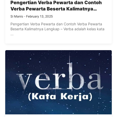
Pengertian Verba Pewarta dan Contoh
Verba Pewarta Beserta Kalimatnya
Lengkap
Si Manis
February 13, 2025
Pengertian Verba Pewarta dan Contoh Verba Pewarta
Beserta Kalimatnya Lengkap – Verba adalah kelas kata
...