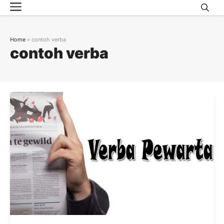
Menu
Skip
to
content
Home
»
contoh verba
contoh verba