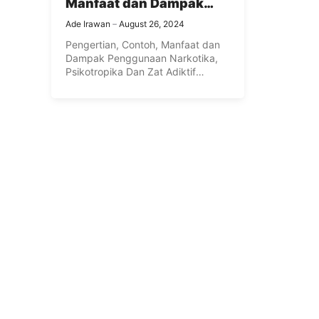
Manfaat dan Dampak
Penggunaan Narkotika,
Ade Irawan
August 26, 2024
Psikotropika Dan Zat
Pengertian, Contoh, Manfaat dan
Adiktif Terlengkap
Dampak Penggunaan Narkotika,
Psikotropika Dan Zat Adiktif
Lainnya Terlengkap – Narkoba ...