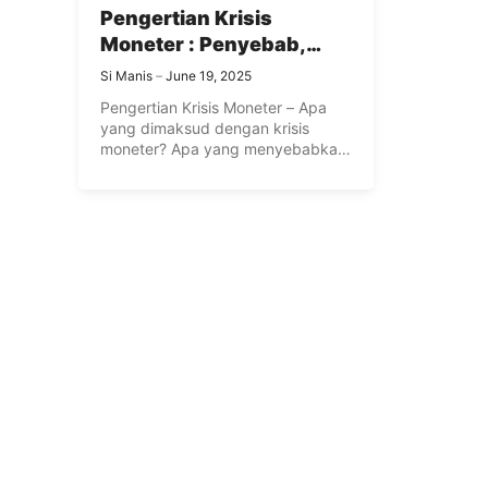
Pengertian Krisis
Moneter : Penyebab,
Dampak, Ciri dan
Si Manis
June 19, 2025
Kebijakan Moneter
Pengertian Krisis Moneter – Apa
yang dimaksud dengan krisis
moneter? Apa yang menyebabkan
krisis moneter? ...