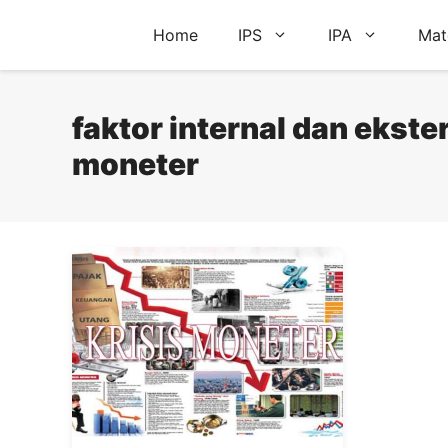
Skip
Home
IPS
IPA
Mat
to
content
faktor internal dan ekste
moneter