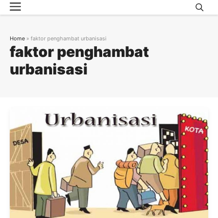
Menu
Skip
to
content
Home
»
faktor penghambat urbanisasi
faktor penghambat
urbanisasi