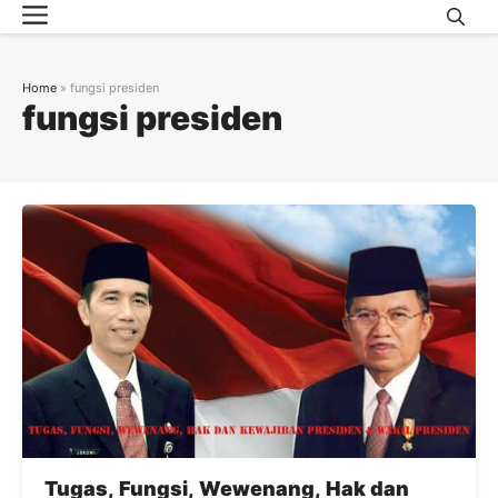
Menu
Skip
to
content
Home
»
fungsi presiden
fungsi presiden
Tugas, Fungsi, Wewenang, Hak dan