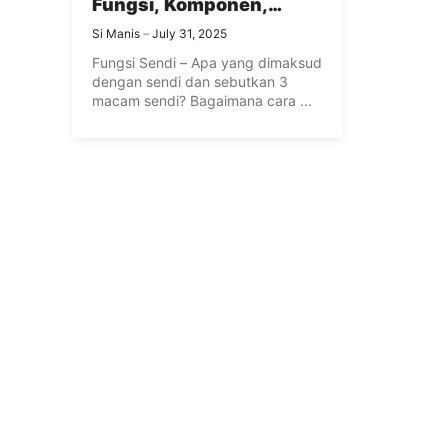
Fungsi, Komponen,
Macam, Letak,
Si Manis
July 31, 2025
Pergerakan dan Penyakit
Fungsi Sendi – Apa yang dimaksud
Sendi Pada Manusia
dengan sendi dan sebutkan 3
macam sendi? Bagaimana cara ...