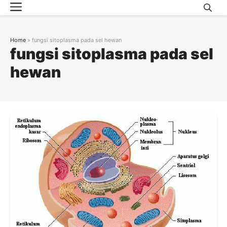
Menu
Skip
to
content
Home
»
fungsi sitoplasma pada sel hewan
fungsi sitoplasma pada sel
hewan