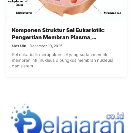
Komponen Struktur Sel Eukariotik:
Pengertian Membran Plasma,
Sitoplasma, Dan Organel-Organel
Mas Min
December 10, 2025
Terlengkap
Sel eukariotik merupakan sel yang sudah memiliki
membran inti (nukleus dibungkus membran nukleus)
dan sistem ...