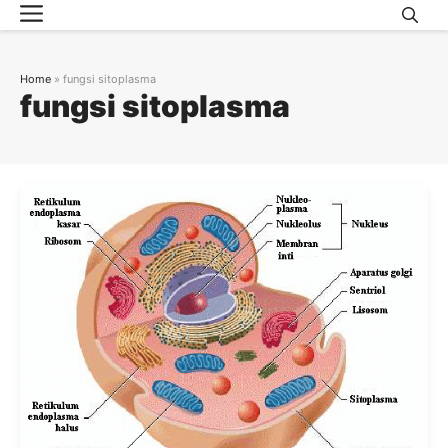
Menu
Skip
to
content
Home
»
fungsi sitoplasma
fungsi sitoplasma