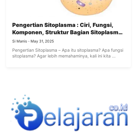
Pengertian Sitoplasma : Ciri, Fungsi,
Komponen, Struktur Bagian Sitoplasma
Pada Hewan dan Tumbuhan
Si Manis
May 31, 2025
Pengertian Sitoplasma – Apa itu sitoplasma? Apa fungsi
sitoplasma? Agar lebih memahaminya, kali ini kita ...