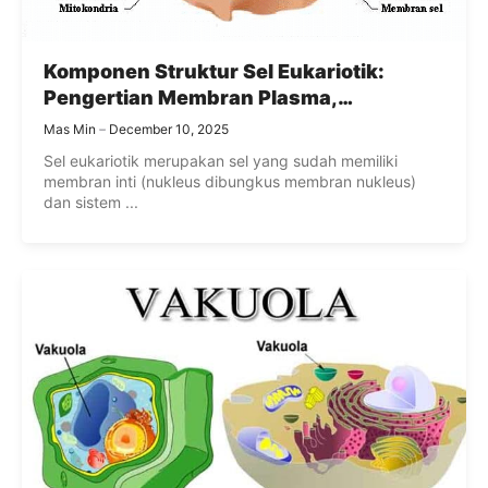
Komponen Struktur Sel Eukariotik:
Pengertian Membran Plasma,
Sitoplasma, Dan Organel-Organel
Mas Min
December 10, 2025
Terlengkap
Sel eukariotik merupakan sel yang sudah memiliki
membran inti (nukleus dibungkus membran nukleus)
dan sistem ...