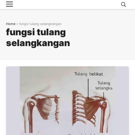
Menu
Skip
to
content
Home
»
fungsi tulang selangkangan
fungsi tulang
selangkangan