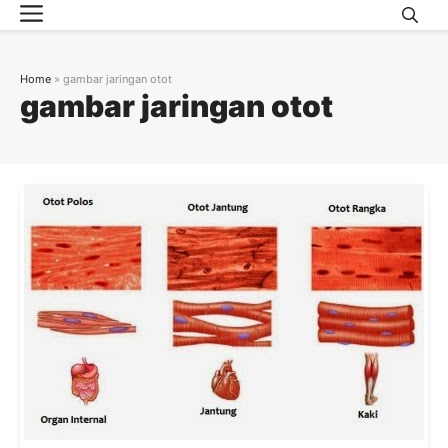
Menu
Skip
to
content
Home
»
gambar jaringan otot
gambar jaringan otot