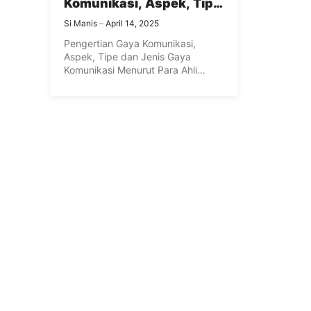
Komunikasi, Aspek, Tipe
dan Jenis Gaya
Si Manis
April 14, 2025
Komunikasi Menurut
Pengertian Gaya Komunikasi,
Para Ahli Lengkap
Aspek, Tipe dan Jenis Gaya
Komunikasi Menurut Para Ahli
Lengkap – Gaya ...