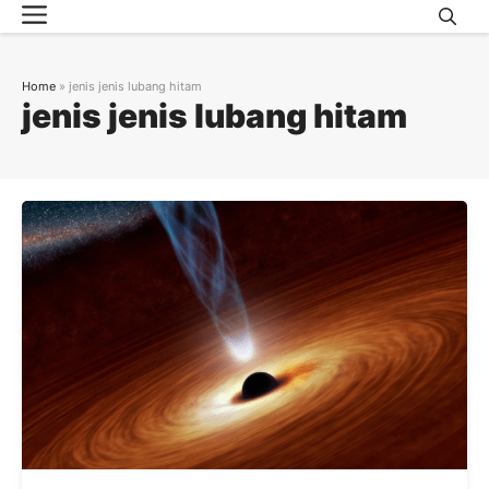
Menu
Skip
to
content
Home
»
jenis jenis lubang hitam
jenis jenis lubang hitam