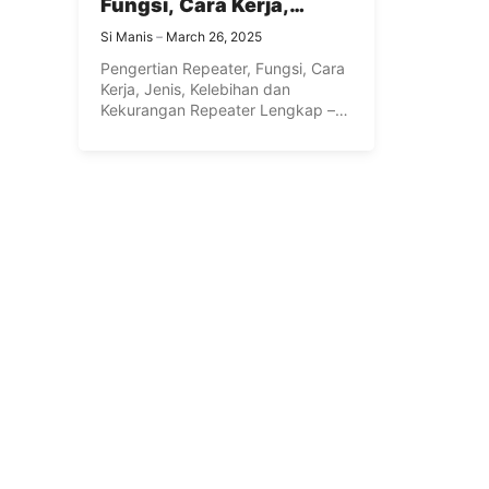
Fungsi, Cara Kerja,
Jenis, Kelebihan dan
Si Manis
March 26, 2025
Kekurangan Repeater
Pengertian Repeater, Fungsi, Cara
Lengkap
Kerja, Jenis, Kelebihan dan
Kekurangan Repeater Lengkap –
Secara etimologi, repeater ...