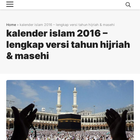
Menu
Skip
to
content
Home
»
kalender islam 2016 – lengkap versi tahun hijriah & masehi
kalender islam 2016 –
lengkap versi tahun hijriah
& masehi