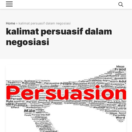
Menu
Skip
to
content
Home
»
kalimat persuasif dalam negosiasi
kalimat persuasif dalam
negosiasi