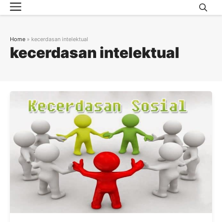
Menu
Skip
to
content
Home
»
kecerdasan intelektual
kecerdasan intelektual