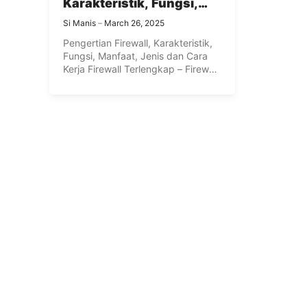
Karakteristik, Fungsi,
Manfaat, Jenis dan Cara
Si Manis
March 26, 2025
Kerja Firewall Terlengkap
Pengertian Firewall, Karakteristik,
Fungsi, Manfaat, Jenis dan Cara
Kerja Firewall Terlengkap – Firewall
adalah kombinasi ...