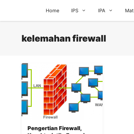
Skip
Home
IPS
IPA
Mat
to
content
kelemahan firewall
Pengertian Firewall,