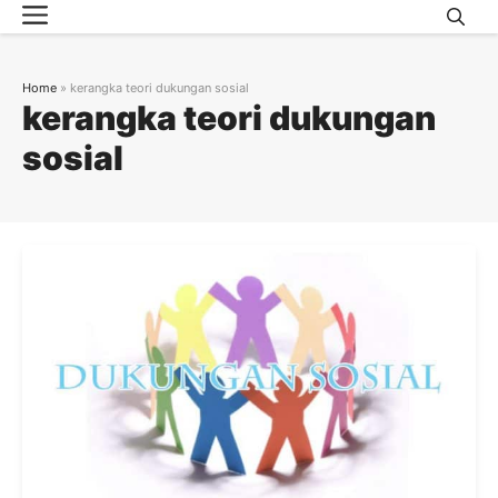
Menu
Skip
to
content
Home
»
kerangka teori dukungan sosial
kerangka teori dukungan
sosial