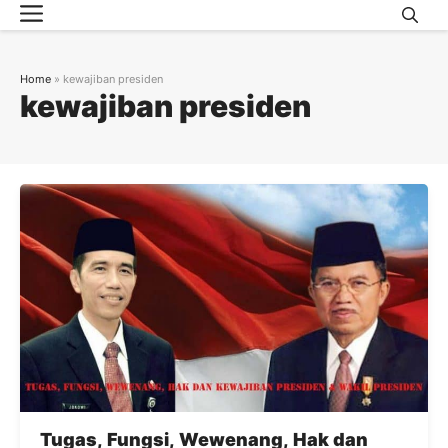
Menu
Skip
to
content
Home
»
kewajiban presiden
kewajiban presiden
Tugas, Fungsi, Wewenang, Hak dan